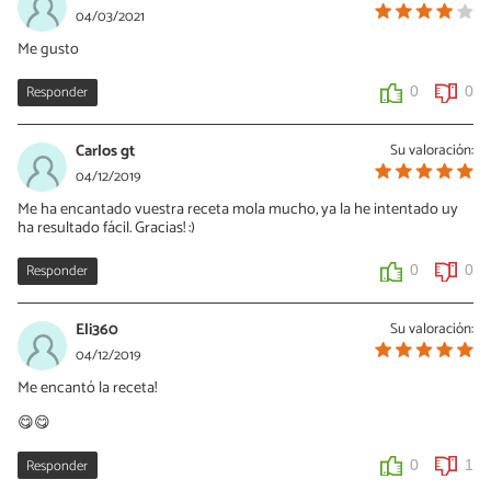
04/03/2021
Me gusto
Responder
0
0
Carlos gt
Su valoración:
04/12/2019
Me ha encantado vuestra receta mola mucho, ya la he intentado uy
ha resultado fácil. Gracias! :)
Responder
0
0
Eli360
Su valoración:
04/12/2019
Me encantó la receta!
😋😋
Responder
0
1