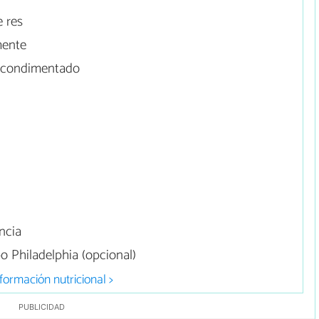
 res
mente
 condimentado
ncia
 Philadelphia (opcional)
formación nutricional >