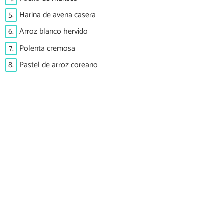
5.
Harina de avena casera
6.
Arroz blanco hervido
7.
Polenta cremosa
8.
Pastel de arroz coreano