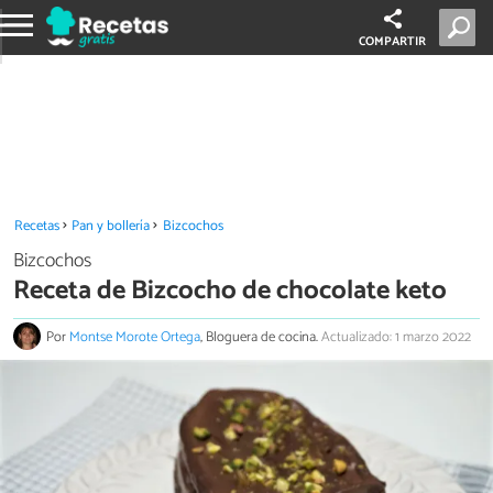
COMPARTIR
Recetas
Pan y bollería
Bizcochos
Bizcochos
Receta de Bizcocho de chocolate keto
Por
Montse Morote Ortega
, Bloguera de cocina.
Actualizado: 1 marzo 2022