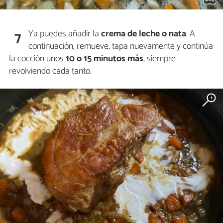
Ya puedes añadir la
crema de leche
o nata
. A
7
continuación, remueve, tapa nuevamente y continúa
la cocción unos
10 o 15 minutos más
, siempre
revolviendo cada tanto.