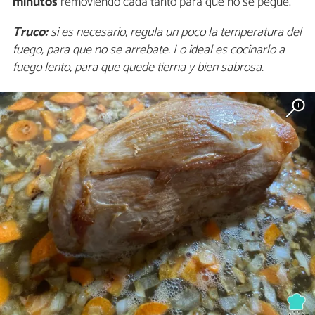
minutos
removiendo cada tanto para que no se pegue.
Truco:
si es necesario, regula un poco la temperatura del
fuego, para que no se arrebate. Lo ideal es cocinarlo a
fuego lento, para que quede tierna y bien sabrosa.