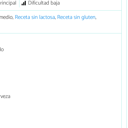
rincipal
Dificultad baja
medio,
Receta sin lactosa
,
Receta sin gluten
,
do
rveza