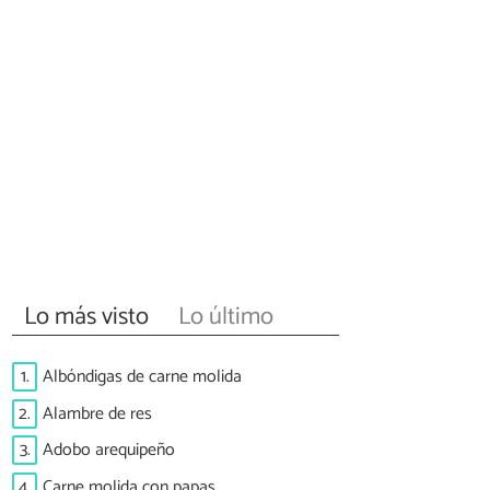
Lo más visto
Lo último
1.
Albóndigas de carne molida
2.
Alambre de res
3.
Adobo arequipeño
4.
Carne molida con papas