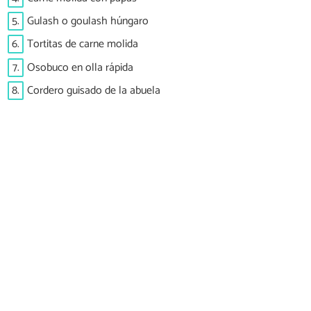
5.
Gulash o goulash húngaro
6.
Tortitas de carne molida
7.
Osobuco en olla rápida
8.
Cordero guisado de la abuela