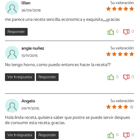
lilian
Su valoración:
26/09/2016
me parece una receta sencilla, economica y exquisita,,,,,,gracias
Responder
0
0
angie nuñez
Su valoración:
13/11/2015
No tengo horno, como puedo entonces hacer la receta??
Ver
1
respuesta
Responder
0
0
Vanessa Romero
13/11/2015
Angelo
Su valoración:
Hola Angy, aquí tienes otra recete de bondiola que se hace a la
09/11/2015
plancha, espero que te sirva
Hola linda receta, quisiera saber que postre se puede servir despues
http://www.recetasgratis.net/Receta-de-bondiola-de-cerdo-en-
de consumir esta receta, gracias.
salsa-de-maracuya-recetapasoapaso-51394.html
Ver
1
respuesta
Responder
0
0
0
0