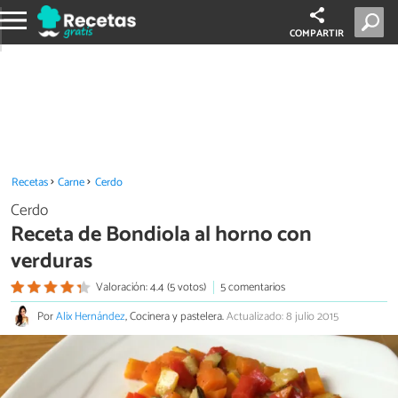
COMPARTIR
Recetas
Carne
Cerdo
Cerdo
Receta de Bondiola al horno con
verduras
Valoración: 4.4 (5 votos)
5 comentarios
Por
Alix Hernández
, Cocinera y pastelera.
Actualizado: 8 julio 2015