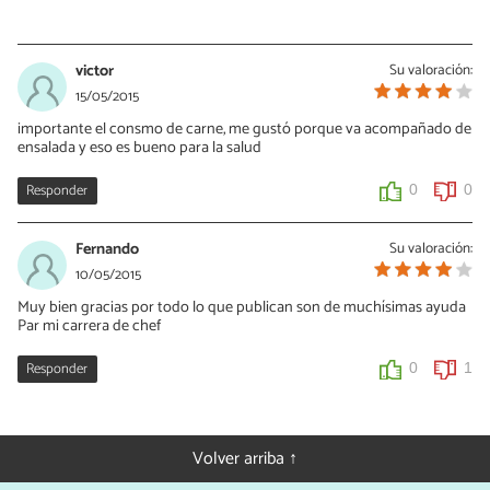
Vanessa Romero
10/11/2015
victor
Su valoración:
Hola Angelo, el postre depende de lo goloso que sean los
15/05/2015
invitados! Al tratarse de carne, te recomendaría un postre con
importante el consmo de carne, me gustó porque va acompañado de
algo de cítricos para ayudar a la digestión. De todas formas ten
ensalada y eso es bueno para la salud
en cuenta el clima, así podrás variar entre postres fríos o algo de
temperatura media. Aquí tienes la receta de flan de naranja que
combina muy bien
http://www.recetasgratis.net/receta-de-flan-
Responder
0
0
de-naranja-55675.html
Fernando
Su valoración:
0
0
10/05/2015
Muy bien gracias por todo lo que publican son de muchísimas ayuda
Par mi carrera de chef
Responder
0
1
Volver arriba ↑