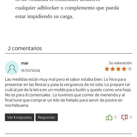
cualquier adblocker o complemento que pueda
estar impidiendo su carga.
2 comentarios
mar
Su valoración:
16/02/2024
Las medidas están muy mal pero el sabor estaba bien. Lo hice para
presentar en las fiestas y pase la vergüenza de mi vida. Lo prepare tal
cuál al pie de la letra en un molde para budín y quedo como una hoja.
No es para 8 comensales . Lo tuvimos que comer de merienda y al
final tuve que comprar un kilo de helado para servir de postre en
nochebuena.
Ver
1
respuesta
Responder
0
0
Micaela Demarchi