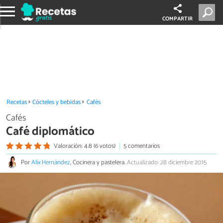
COMPARTIR
Recetas
Cócteles y bebidas
Cafés
Cafés
Café diplomático
Valoración: 4.8 (6 votos)
5 comentarios
Por
Alix Hernández
, Cocinera y pastelera.
Actualizado: 28 diciembre 2015