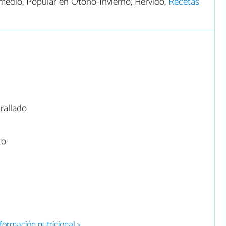
edio, Popular en Otoño-Invierno, Hervido,
Recetas
rallado
to
formación nutricional >