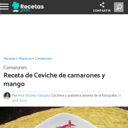
COMPARTIR
Recetas
Mariscos
Camarones
Camarones
Receta de Ceviche de camarones y
mango
Por
Ana Victoria Vázquez
, Cocinera y pastelera amante de la fotografía.
27
abril 2023