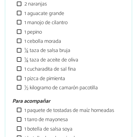
2 naranjas
1 aguacate grande
1 manojo de cilantro
1 pepino
1 cebolla morada
¼ taza de salsa bruja
¼ taza de aceite de oliva
1 cucharadita de sal fina
1 pizca de pimienta
½ kilogramo de camarón pacotilla
Para acompañar
1 paquete de tostadas de maíz horneadas
1 tarro de mayonesa
1 botella de salsa soya