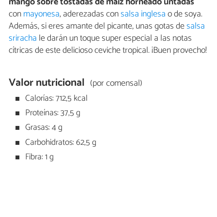
mango sobre tostadas de maíz horneado untadas
con
mayonesa
, aderezadas con
salsa inglesa
o de soya.
Además, si eres amante del picante, unas gotas de
salsa
sriracha
le darán un toque super especial a las notas
cítricas de este delicioso ceviche tropical. ¡Buen provecho!
Valor nutricional
(por comensal)
Calorías: 712,5 kcal
Proteínas: 37,5 g
Grasas: 4 g
Carbohidratos: 62,5 g
Fibra: 1 g