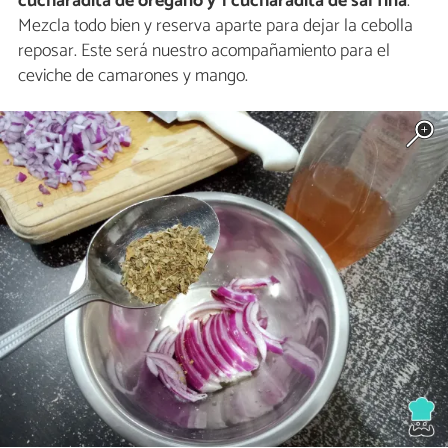
cucharadita de orégano y 1 cucharadita de sal fina
.
Mezcla todo bien y reserva aparte para dejar la cebolla
reposar. Este será nuestro acompañamiento para el
ceviche de camarones y mango.