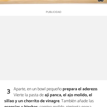
Aparte, en un bowl pequeño
prepara
el aderezo
.
3
Vierte la pasta de
ají panca, el ajo molido, el
sillao
y un chorrito de
vinagre
. También añade las
especias y hierbas
: comino molido, pimienta negra