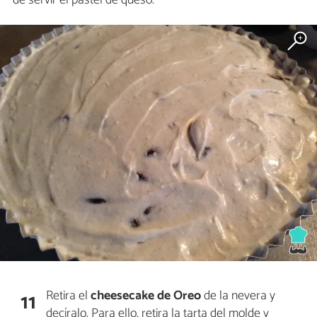
Retira el
cheesecake de Oreo
de la nevera y
11
decíralo. Para ello, retira la tarta del molde y