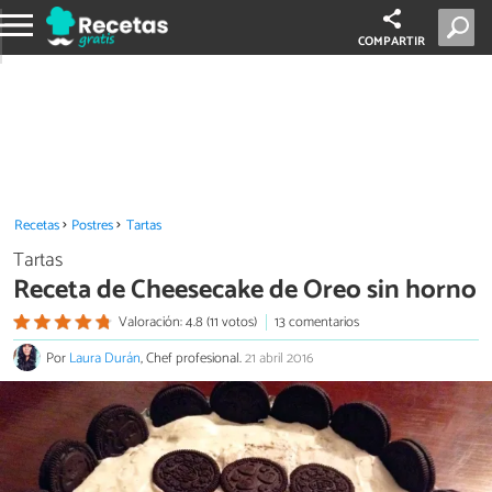
COMPARTIR
Recetas
Postres
Tartas
Tartas
Receta de Cheesecake de Oreo sin horno
Valoración: 4.8 (11 votos)
13 comentarios
Por
Laura Durán
, Chef profesional.
21 abril 2016