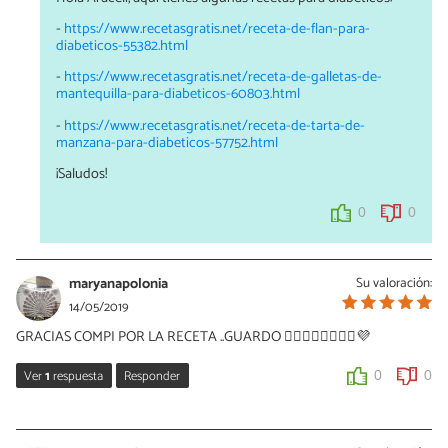
-
https://www.recetasgratis.net/receta-de-flan-para-
diabeticos-55382.html
-
https://www.recetasgratis.net/receta-de-galletas-de-
mantequilla-para-diabeticos-60803.html
-
https://www.recetasgratis.net/receta-de-tarta-de-
manzana-para-diabeticos-57752.html
¡Saludos!
0
0
maryanapolonia
Su valoración:
14/05/2019
GRACIAS COMPI POR LA RECETA ..GUARDO 🙋‍♀️🙋‍♀️🙋‍♀️🙋‍♀️💜
Ver
1
respuesta
Responder
0
0
EvelynP
14/05/2019