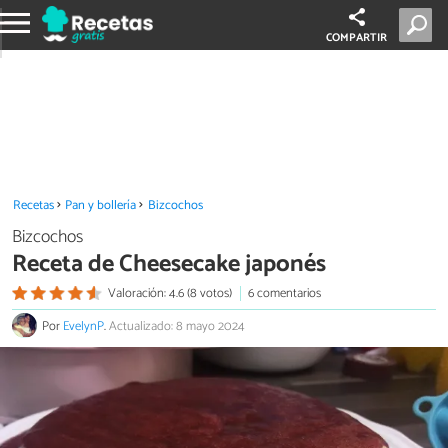
COMPARTIR
Recetas
Pan y bollería
Bizcochos
Bizcochos
Receta de Cheesecake japonés
Valoración: 4.6 (8 votos)
6 comentarios
Por
EvelynP
.
Actualizado: 8 mayo 2024