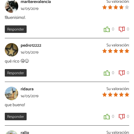
mariterevalencia
Su valoración:
De nada 😋
14/05/2019
!Buenisimo!.
0
0
Responder
0
0
pedro12222
Su valoración:
14/05/2019
qué rico 🤤😋
Responder
0
0
ridaura
Su valoración:
14/05/2019
que bueno!
Responder
0
0
rallo
Su valoración: