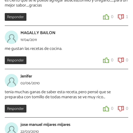
es cierto que se le puede agregar albacea,tomillo y orégano.......para un
mejor sabor.....gracias
Responder
0
1
MAGALLY BAILON
11/04/2011
me gustan las recetas de cocina.
Responder
0
0
Jenifer
02/06/2010
tenia muchas ganas de saber esta receta, pero pensé que se
preparaba con tomillo de todas maneras se ve muy rico...
Responder
0
0
jose manuel mijares mijares
22/03/2010