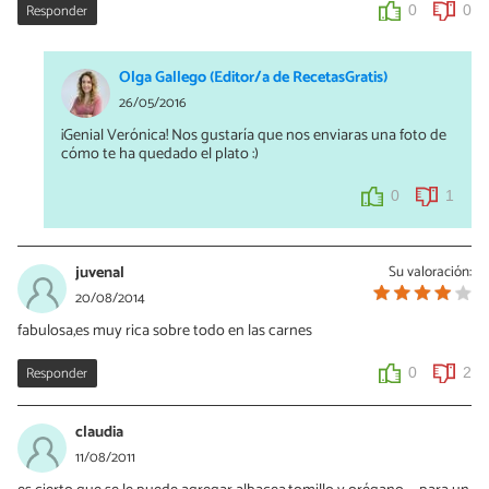
Responder
0
0
Olga Gallego (Editor/a de RecetasGratis)
26/05/2016
¡Genial Verónica! Nos gustaría que nos enviaras una foto de
cómo te ha quedado el plato :)
0
1
juvenal
Su valoración:
20/08/2014
fabulosa,es muy rica sobre todo en las carnes
Responder
0
2
claudia
11/08/2011