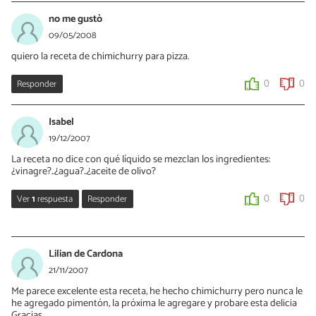
no me gustò
09/05/2008
quiero la receta de chimichurry para pizza.
Responder
0
0
Isabel
19/12/2007
La receta no dice con qué líquido se mezclan los ingredientes:
¿vinagre?..¿agua?..¿aceite de olivo?
Ver
1
respuesta
Responder
0
0
Marina
11/01/2016
Lilian de Cardona
me encanto con carnes
21/11/2007
Me parece excelente esta receta, he hecho chimichurry pero nunca le
0
0
he agregado pimentón, la próxima le agregare y probare esta delicia
Gracias