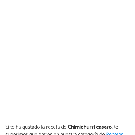
Si te ha gustado la receta de
Chimichurri casero
, te
sugerimos que entres en nuestra categoría de
Recetas