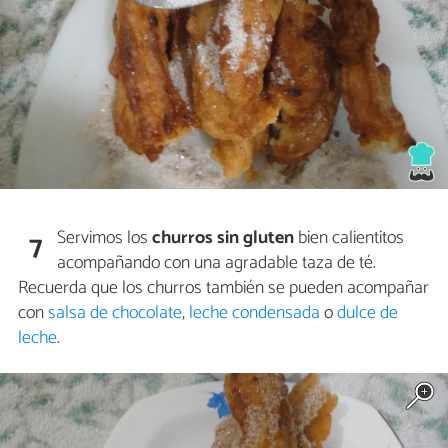
Servimos los
churros sin gluten
bien calientitos
7
acompañando con una agradable taza de té.
Recuerda que los churros también se pueden acompañar
con
salsa de chocolate
,
leche condensada
o
dulce de
leche
.