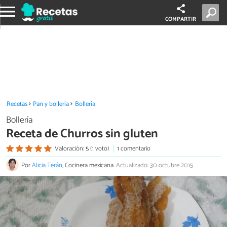
COMPARTIR
Recetas
Pan y bollería
Bollería
Bollería
Receta de Churros sin gluten
Valoración: 5 (1 voto)
1 comentario
Por
Alicia Terán
, Cocinera mexicana.
Actualizado: 30 octubre 2015