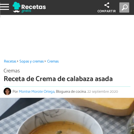
COMPARTIR
Recetas
Sopas y cremas
Cremas
Cremas
Receta de Crema de calabaza asada
Por
Montse Morote Ortega
, Bloguera de cocina.
22 septiembre 2020