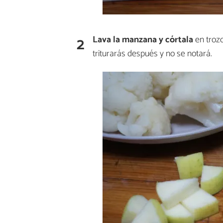
2
Lava la manzana y córtala
en trozo
triturarás después y no se notará.