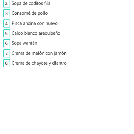
2.
Sopa de coditos fría
3.
Consomé de pollo
4.
Pisca andina con huevo
5.
Caldo blanco arequipeño
6.
Sopa wantán
7.
Crema de melón con jamón
8.
Crema de chayote y cilantro