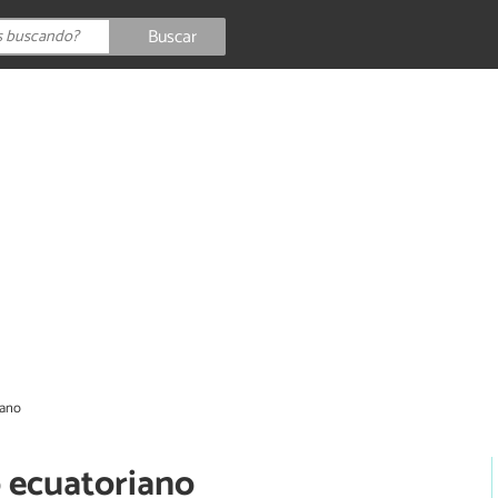
Buscar
iano
 ecuatoriano