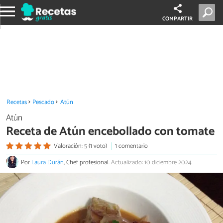
COMPARTIR
Recetas
Pescado
Atún
Atún
Receta de Atún encebollado con tomate
Valoración: 5 (1 voto)
1 comentario
Por
Laura Durán
, Chef profesional.
Actualizado: 10 diciembre 2024