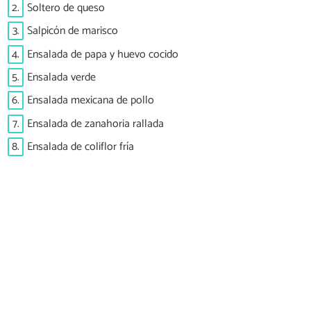
2.
Soltero de queso
3.
Salpicón de marisco
4.
Ensalada de papa y huevo cocido
5.
Ensalada verde
6.
Ensalada mexicana de pollo
7.
Ensalada de zanahoria rallada
8.
Ensalada de coliflor fría