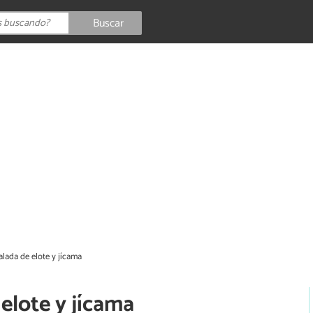
Buscar
lada de elote y jícama
elote y jícama