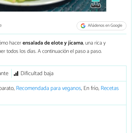
e
Añádenos en Google
cómo hacer
ensalada de elote y jícama
, una rica y
r todos los días. A continuación el paso a paso.
ante
Dificultad baja
barato,
Recomendada para veganos
, En frío,
Recetas