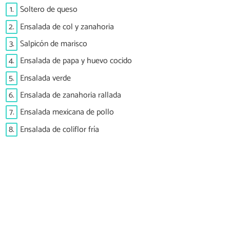
1.
Soltero de queso
2.
Ensalada de col y zanahoria
3.
Salpicón de marisco
4.
Ensalada de papa y huevo cocido
5.
Ensalada verde
6.
Ensalada de zanahoria rallada
7.
Ensalada mexicana de pollo
8.
Ensalada de coliflor fría