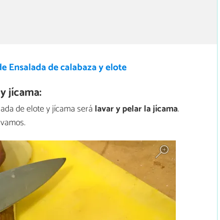
e Ensalada de calabaza y elote
y jícama:
lada de elote y jícama será
lavar y pelar la jícama
.
rvamos.