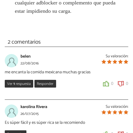
cualquier adblocker o complemento que pueda
estar impidiendo su carga.
2 comentarios
belen
Su valoración:
22/08/2016
me encanta la comida mexicana muchas gracias
Ver
1
respuesta
Responder
0
0
Vanessa Romero
22/08/2016
karolina Rivera
Su valoración:
¡Gracias a ti por comentar!
26/07/2015
Es súper fácil y es súper rica se la recomiendo
0
0