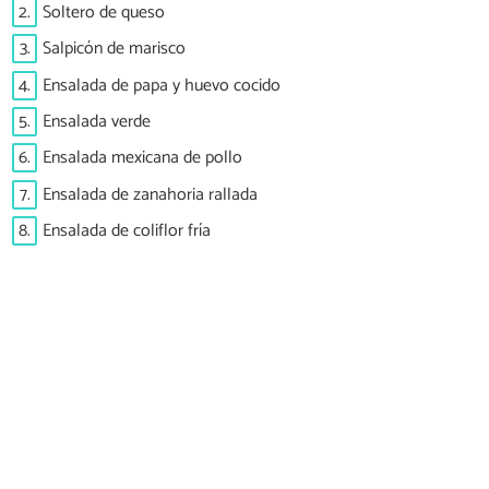
2.
Soltero de queso
3.
Salpicón de marisco
4.
Ensalada de papa y huevo cocido
5.
Ensalada verde
6.
Ensalada mexicana de pollo
7.
Ensalada de zanahoria rallada
8.
Ensalada de coliflor fría