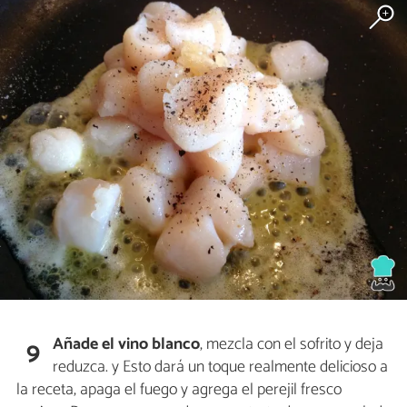
Añade el vino blanco
, mezcla con el sofrito y deja
9
reduzca. y Esto dará un toque realmente delicioso a
la receta, apaga el fuego y agrega el perejil fresco