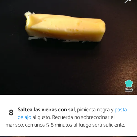
Saltea las vieiras con sal
, pimienta negra y
pasta
8
de ajo
al gusto. Recuerda no sobrecocinar el
marisco, con unos 5-8 minutos al fuego será suficiente.