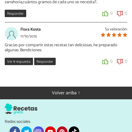
zanahoria,cuántos gramos de cada uno se necesita?..
Responder
0
0
Flora Kosta
Su valoración:
17/10/2015
Gracias por compartir estas recetas tan deliciosas, he preparado
algunas. Bendiciones
Ver
1
respuesta
Responder
0
0
Cocina con Luz Verde
18/10/2015
Flora, gracias a ti por probarlas, me hace ilusión que te hayan
Volver arriba ↑
gustado. ¡Que pases un hermoso día!
0
0
Redes sociales