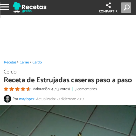
COMPARTIR
Recetas
Carne
Cerdo
Cerdo
Receta de Estrujadas caseras paso a paso
Valoración: 4.7 (3 votos)
3 comentarios
Por
maylopez
.
Actualizado: 27 diciembre 2017