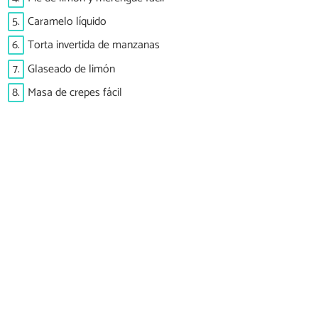
5.
Caramelo líquido
6.
Torta invertida de manzanas
7.
Glaseado de limón
8.
Masa de crepes fácil