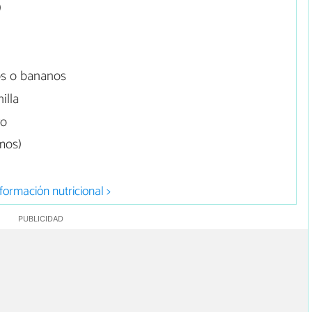
)
os o bananos
illa
vo
mos)
formación nutricional >