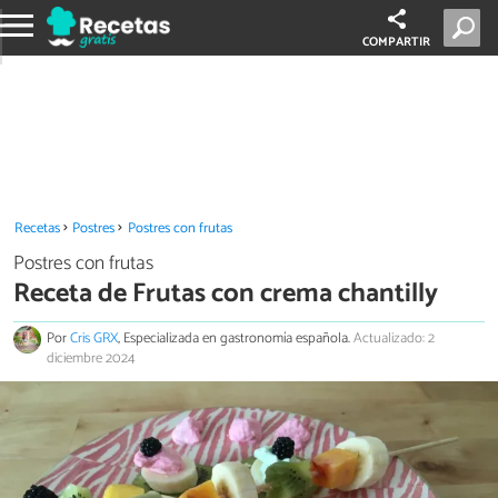
COMPARTIR
Recetas
Postres
Postres con frutas
Postres con frutas
Receta de Frutas con crema chantilly
Por
Cris GRX
, Especializada en gastronomía española.
Actualizado: 2
diciembre 2024