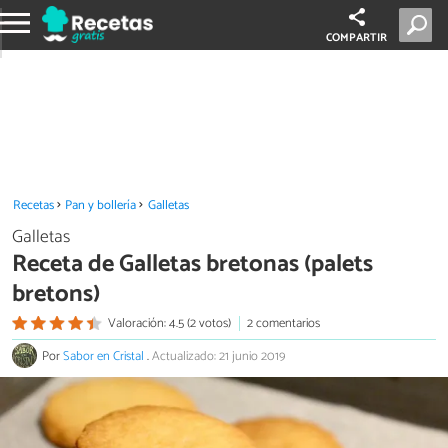
COMPARTIR
Recetas
Pan y bollería
Galletas
Galletas
Receta de Galletas bretonas (palets
bretons)
Valoración: 4.5 (2 votos)
2 comentarios
Por
Sabor en Cristal
.
Actualizado: 21 junio 2019