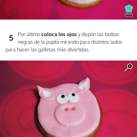
Por último
coloca los ojos
y dispón las bolitas
5
negras de la pupila mirando para distintos lados
para hacer las galletas más divertidas.