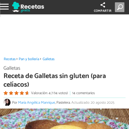
COMPARTIR
Recetas
Pan y bollería
Galletas
Galletas
Receta de Galletas sin gluten (para
celíacos)
Valoración: 4.7 (14 votos)
14 comentarios
Por
María Angélica Manrique
, Pastelera.
Actualizado: 20 agosto 2025