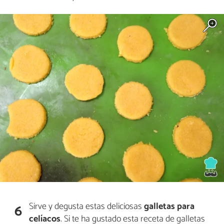
Sirve y degusta estas deliciosas
galletas para
6
celíacos
. Si te ha gustado esta receta de galletas