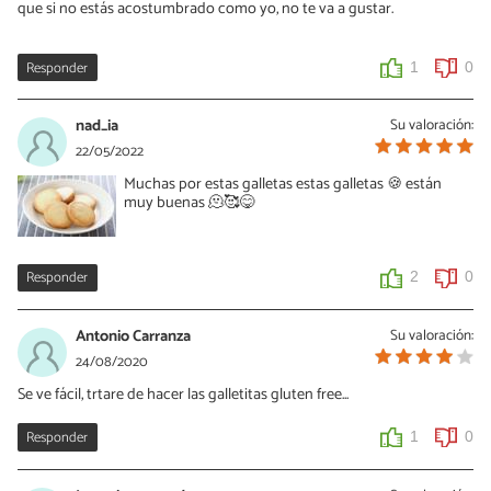
que si no estás acostumbrado como yo, no te va a gustar.
Responder
1
0
nad_ia
Su valoración:
22/05/2022
Muchas por estas galletas estas galletas 🍪 están
muy buenas 🫠🥰😋
Responder
2
0
Antonio Carranza
Su valoración:
24/08/2020
Se ve fácil, trtare de hacer las galletitas gluten free...
Responder
1
0