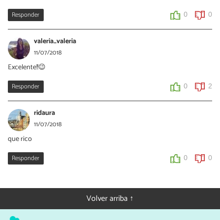
Responder
0
0
valeria_valeria
11/07/2018
Excelente!!😉
Responder
0
2
ridaura
11/07/2018
que rico
Responder
0
0
Volver arriba ↑