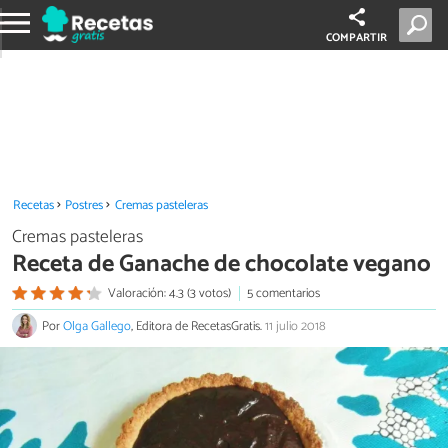
COMPARTIR
Recetas
Postres
Cremas pasteleras
Cremas pasteleras
Receta de Ganache de chocolate vegano
Valoración: 4.3 (3 votos)
5 comentarios
Por
Olga Gallego
, Editora de RecetasGratis.
11 julio 2018