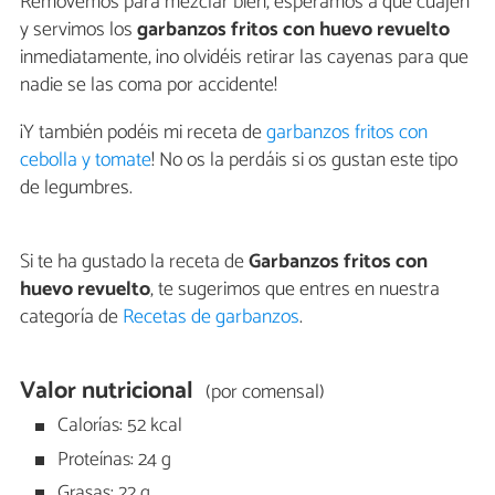
Removemos para mezclar bien, esperamos a que cuajen
y servimos los
garbanzos fritos con huevo revuelto
inmediatamente, ¡no olvidéis retirar las cayenas para que
nadie se las coma por accidente!
¡Y también podéis mi receta de
garbanzos fritos con
cebolla y tomate
! No os la perdáis si os gustan este tipo
de legumbres.
Si te ha gustado la receta de
Garbanzos fritos con
huevo revuelto
, te sugerimos que entres en nuestra
categoría de
Recetas de garbanzos
.
Valor nutricional
(por comensal)
Calorías: 52 kcal
Proteínas: 24 g
Grasas: 22 g