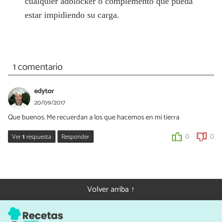
cualquier adblocker o complemento que pueda
estar impidiendo su carga.
1 comentario
edytor
20/09/2017
Que buenos. Me recuerdan a los que hacemos en mi tierra
Ver
1
respuesta
Responder
0
0
Cuca
20/09/2017
Me alegro de que te gusten ¡me encantaría conocer la receta de
Volver arriba ↑
tu tierra!
0
0