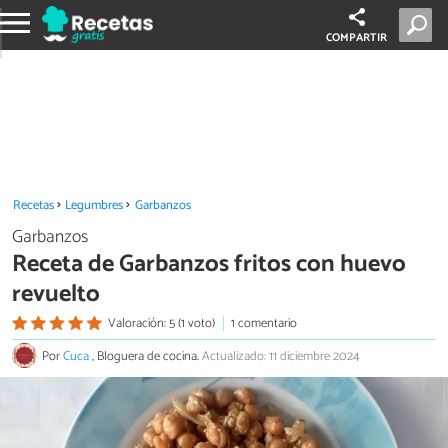
COMPARTIR
Recetas
Legumbres
Garbanzos
Garbanzos
Receta de Garbanzos fritos con huevo
revuelto
Valoración: 5 (1 voto)
1 comentario
Por
Cuca
, Bloguera de cocina.
Actualizado: 11 diciembre 2024