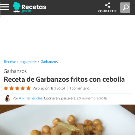
COMPARTIR
Recetas
Legumbres
Garbanzos
Garbanzos
Receta de Garbanzos fritos con cebolla
Valoración: 5 (1 voto)
1 comentario
Por
Alix Hernández
, Cocinera y pastelera.
30 noviembre 2015