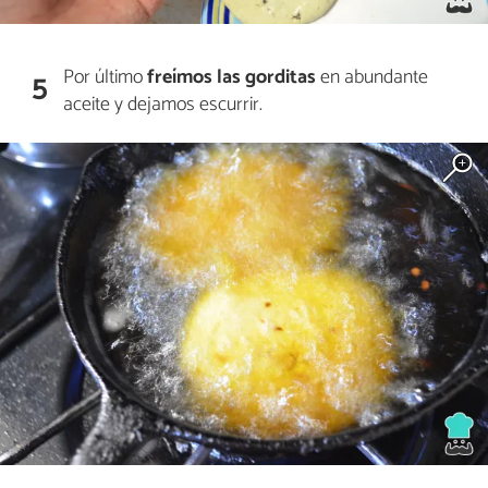
Por último
freímos las gorditas
en abundante
5
aceite y dejamos escurrir.