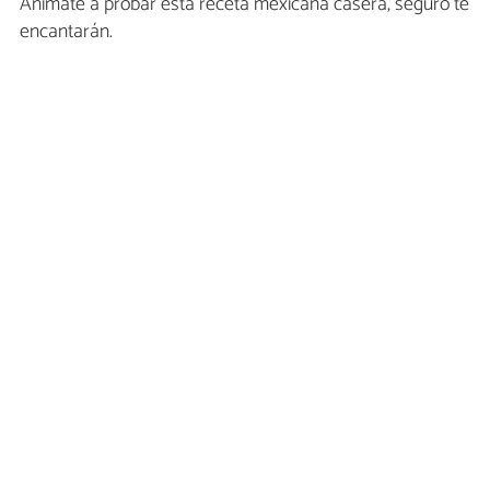
Anímate a probar esta receta mexicana casera, seguro te
encantarán.