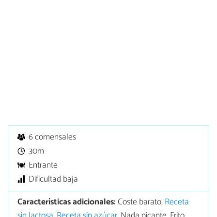
6 comensales
30m
Entrante
Dificultad baja
Características adicionales:
Coste barato,
Receta
sin lactosa
,
Receta sin azúcar
, Nada picante, Frito,