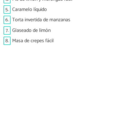
5.
Caramelo líquido
6.
Torta invertida de manzanas
7.
Glaseado de limón
8.
Masa de crepes fácil