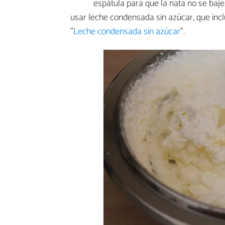
espátula para que la nata no se baj
usar leche condensada sin azúcar, que incl
"
Leche condensada sin azúcar
".