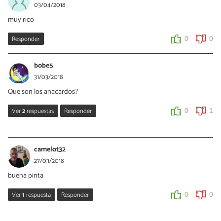
03/04/2018
muy rico
Responder
0
0
bobe5
31/03/2018
Que son los anacardos?
Ver
2
respuestas
Responder
0
1
bobe5
31/03/2018
camelot32
En Chile se conoce como “castaña de Caju”
27/03/2018
buena pinta
0
1
Ver
1
respuesta
Responder
0
0
Yana
Yana
31/03/2018