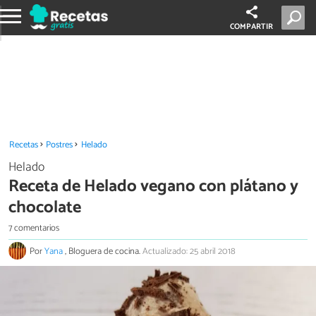
COMPARTIR
Recetas
Postres
Helado
Helado
Receta de Helado vegano con plátano y
chocolate
7 comentarios
Por
Yana
, Bloguera de cocina.
Actualizado: 25 abril 2018