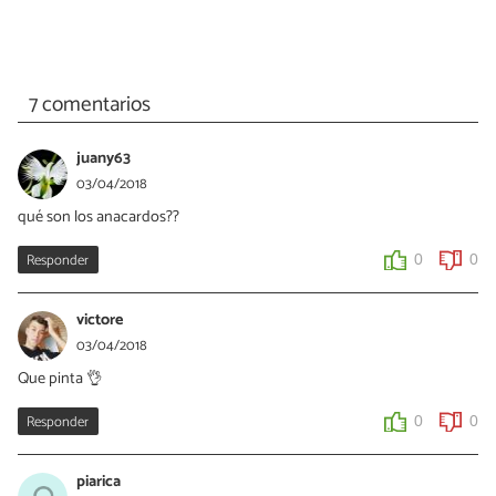
7 comentarios
juany63
03/04/2018
qué son los anacardos??
Responder
0
0
victore
03/04/2018
Que pinta 👌
Responder
0
0
piarica