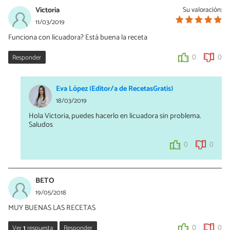
Victoria
Su valoración:
11/03/2019
Funciona con licuadora? Está buena la receta
Responder
0
0
Eva López (Editor/a de RecetasGratis)
18/03/2019
Hola Victoria, puedes hacerlo en licuadora sin problema.
Saludos
0
0
BETO
19/05/2018
MUY BUENAS LAS RECETAS
Ver
1
respuesta
Responder
0
0