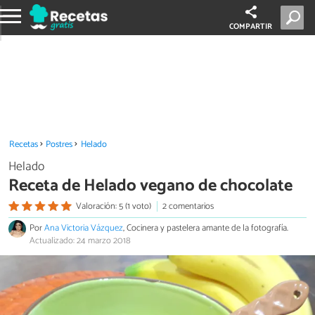
COMPARTIR
Recetas
Postres
Helado
Helado
Receta de Helado vegano de chocolate
Valoración: 5 (1 voto)
2 comentarios
Por
Ana Victoria Vázquez
, Cocinera y pastelera amante de la fotografía.
Actualizado: 24 marzo 2018