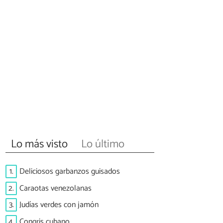
Lo más visto
Lo último
1.
Deliciosos garbanzos guisados
2.
Caraotas venezolanas
3.
Judías verdes con jamón
4.
Congris cubano