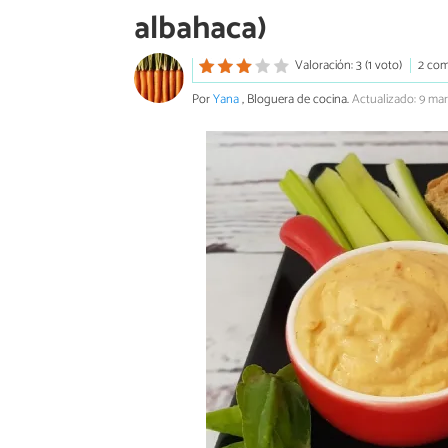
albahaca)
Valoración: 3 (1 voto)
2 com
Por
Yana
, Bloguera de cocina.
Actualizado: 9 ma