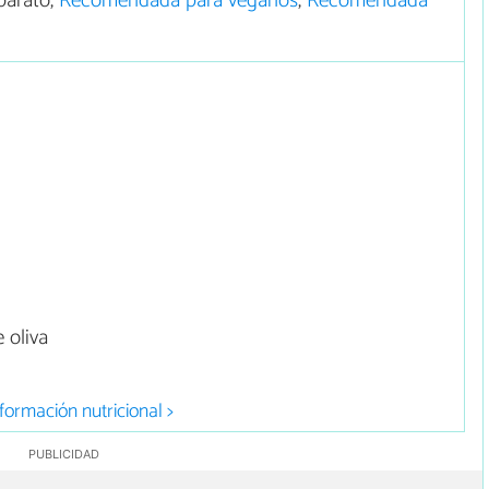
barato,
Recomendada para veganos
,
Recomendada
 oliva
formación nutricional >