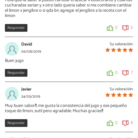
Hola queria saber si puedo cambiar el azucar x edulcorante y cuantas
cucharadas serian y x otro lado queria saber si me combiene cambiar
el limon x jengibre o si qda bn agregar el jengibre a la receta con el
limon
Responder
0
5
David
Su valoración:
06/08/2019
Buen jugo
Responder
0
7
Javier
Su valoración:
24/05/2019
Muy buen sabor!!!, me gusta la consistencia del jugo y ese pequeño
toque de limon, sutil pero agradable. Muchas gracias!!!
Responder
0
8