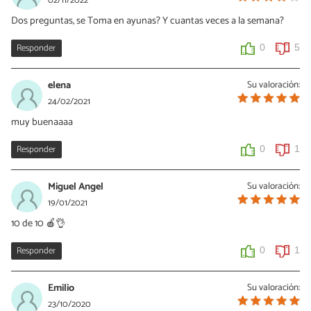
02/11/2022
Dos preguntas, se Toma en ayunas? Y cuantas veces a la semana?
Responder
0
5
elena
Su valoración:
24/02/2021
muy buenaaaa
Responder
0
1
Miguel Angel
Su valoración:
19/01/2021
10 de 10 🍎👌
Responder
0
1
Emilio
Su valoración:
23/10/2020