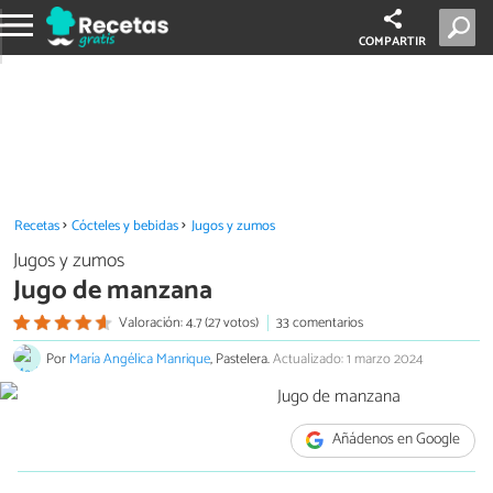
COMPARTIR
Recetas
Cócteles y bebidas
Jugos y zumos
Jugos y zumos
Jugo de manzana
Valoración: 4.7 (27 votos)
33 comentarios
Por
María Angélica Manrique
, Pastelera.
Actualizado: 1 marzo 2024
Añádenos en Google