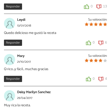
Responder
0
13
Leydi
Su valoración:
13/01/2018
Quedo delicioso me gustó la receta
Responder
0
6
Mary
Su valoración:
21/10/2017
Q rico...y fácil... muchas gracias
Responder
0
4
Deisy Marilyn Sanchez
29/04/2017
Muy rica la receta.