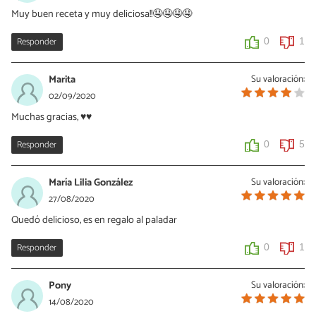
Muy buen receta y muy deliciosa!!🤤🤤🤤🤤
Responder
0
1
Marita
Su valoración:
02/09/2020
Muchas gracias, ♥️♥️
Responder
0
5
María Lilia González
Su valoración:
27/08/2020
Quedó delicioso, es en regalo al paladar
Responder
0
1
Pony
Su valoración:
14/08/2020