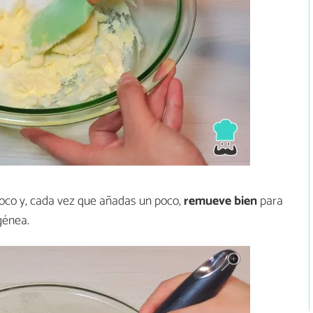
oco y, cada vez que añadas un poco,
remueve bien
para
génea.