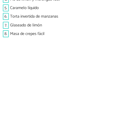
5.
Caramelo líquido
6.
Torta invertida de manzanas
7.
Glaseado de limón
8.
Masa de crepes fácil