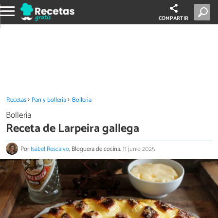
COMPARTIR
Recetas
Pan y bollería
Bollería
Bollería
Receta de Larpeira gallega
Por
Isabel Rescalvo
, Bloguera de cocina.
11 junio 2025