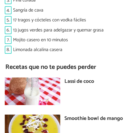
3.
Piña colada
4.
Sangría de cava
5.
17 tragos y cócteles con vodka fáciles
6.
13 jugos verdes para adelgazar y quemar grasa
7.
Mojito casero en 10 minutos
8.
Limonada alcalina casera
Recetas que no te puedes perder
Lassi de coco
Smoothie bowl de mango