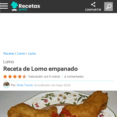
COMPARTIR
Recetas
Carne
Lomo
Lomo
Receta de Lomo empanado
Valoración: 4.6 (7 votos)
4 comentarios
Por
Silvia Torres
.
Actualizado: 26 mayo 2025