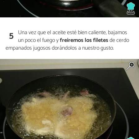
Una vez que el aceite esté bien caliente, bajamos
5
un poco el fuego y
freiremos los filetes
de cerdo
empanados jugosos dorándolos a nuestro gusto.