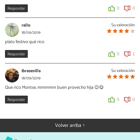
Responder
0
0
rallo
Su valoración:
18/09/2019
plato festivo qué rico
Responder
0
1
ibrasevilla
Su valoración:
18/09/2019
Que rico Montse, mmmmm buen provecho hija 😉😋
Responder
0
0
Volver arriba ↑