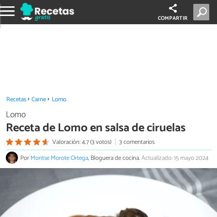
COMPARTIR
Recetas
Carne
Lomo
Lomo
Receta de Lomo en salsa de ciruelas
Valoración: 4.7 (3 votos)
3 comentarios
Por
Montse Morote Ortega
, Bloguera de cocina.
Actualizado: 15 mayo 2024