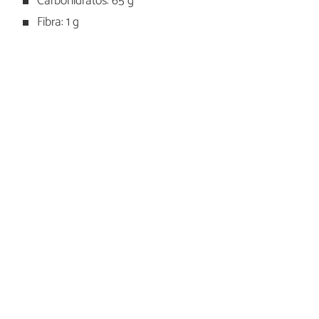
Carbohidratos: 65 g
Fibra: 1 g