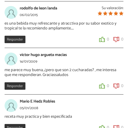
rodolfo de leon landa
Su valoración:
06/02/2015
es una bebida muy refrescante y atracctiva por su sabor exotico y
tropical te la recomiendo ampliamente.....
Responder
0
0
victor hugo argueta macias
14/01/2009
me parece muy buena, ¿pero que son 2 cucharadas? , me interesa
que me respondieran. Graciassaludos
Responder
0
0
Mario E Hedz Robles
05/01/2008
receta muy practica y bien especificada
Responder
0
0