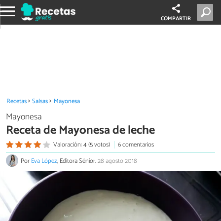
COMPARTIR
Recetas
Salsas
Mayonesa
Mayonesa
Receta de Mayonesa de leche
Valoración: 4 (5 votos)
6 comentarios
Por
Eva López
, Editora Sénior.
28 agosto 2018