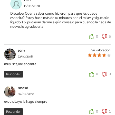
Mari
15/06/2020
Disculpe, Quería saber como hicieron para que les quede
especita? Estoy hace más de 10 minutos con el mixer y sigue aún
líquido :( Si pudieran darme algún consejo para cuando la haga de
nuevo, lo agradecería
0
5
soriy
Su valoración:
22/10/2018
muy rica,me encanta
Responder
0
0
rosa78
02/09/2018
exquisita,yo la hago siempre
Responder
0
1