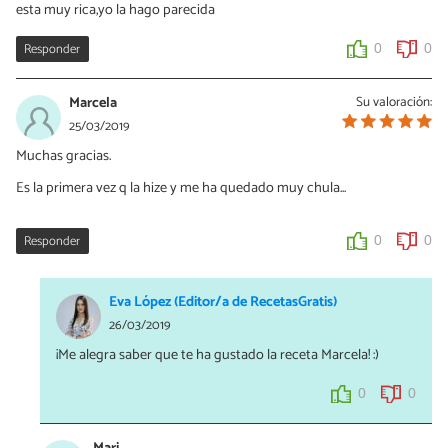
esta muy rica,yo la hago parecida
Responder
0
0
Marcela
Su valoración:
25/03/2019
Muchas gracias.
Es la primera vez q la hize y me ha quedado muy chula...
Responder
0
0
Eva López (Editor/a de RecetasGratis)
26/03/2019
¡Me alegra saber que te ha gustado la receta Marcela! :)
0
0