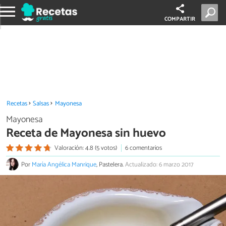
COMPARTIR
Recetas
Salsas
Mayonesa
Mayonesa
Receta de Mayonesa sin huevo
Valoración: 4.8 (5 votos)
6 comentarios
Por
María Angélica Manrique
, Pastelera.
Actualizado: 6 marzo 2017