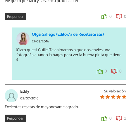
Me gusto por facil y se ve rica proto la hare
Responder
0
0
Olga Gallego (Editor/a de RecetasGratis)
21/07/2016
¡Claro que sí Guille! Te animamos a que nos envíes una
fotografía cuando la hagas para ver la buena pinta que tiene
:)
0
0
Eddy
Su valoración:
02/07/2016
Exelentes resetas de mayonesame agrado..
Responder
0
1