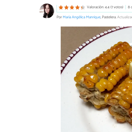
Valoración: 4.4 (7 votos)
8 
Por
María Angélica Manrique
, Pastelera.
Actualiza