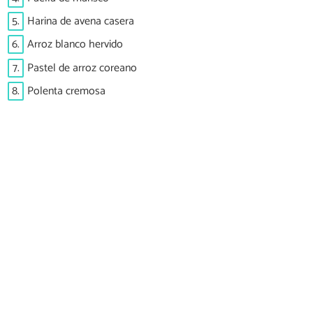
5.
Harina de avena casera
6.
Arroz blanco hervido
7.
Pastel de arroz coreano
8.
Polenta cremosa