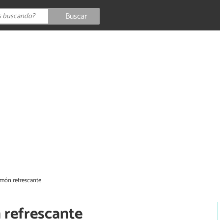
Buscar
limón refrescante
n refrescante