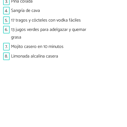
3.
Piña colada
4.
Sangría de cava
5.
17 tragos y cócteles con vodka fáciles
6.
13 jugos verdes para adelgazar y quemar
grasa
7.
Mojito casero en 10 minutos
8.
Limonada alcalina casera